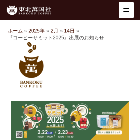
内
メ
容
を
イ
ス
ホーム
2025年
2月
14日
ン
キ
『コーヒーサミット2025』出展のお知らせ
ッ
メ
プ
ニ
ュ
ー