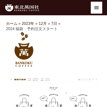
内
メ
容
を
イ
ス
ホーム
2023年
12月
7日
ン
キ
2024 福袋 予約注文スタート
ッ
メ
プ
ニ
ュ
ー