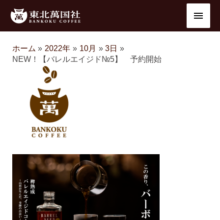
内
メ
容
を
イ
ス
ホーム
2022年
10月
3日
ン
キ
NEW！【バレルエイジド№5】 予約開始
ッ
メ
プ
ニ
ュ
ー