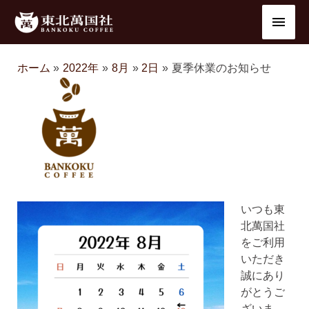
内
メ
容
を
イ
ス
ホーム
2022年
8月
2日
夏季休業のお知らせ
ン
キ
ッ
メ
プ
ニ
ュ
ー
いつも東
北萬国社
をご利用
いただき
誠にあり
がとうご
ざいま