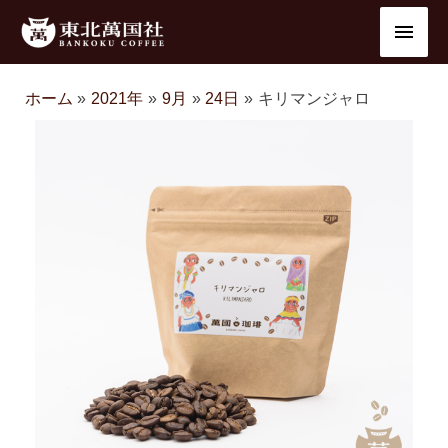
内
メ
容
を
イ
ス
ホーム
2021年
9月
24日
キリマンジャロ
ン
キ
ッ
メ
プ
ニ
ュ
ー