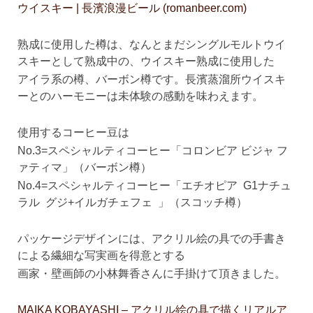
ウイスキー | 長濱浪漫ビール (romanbeer.com)
熟成に使用した樽は、なんとまだシングルモルトウイ
スキーとして熟成中の、ウイスキー熟成に使用した
アイラ系の樽、バーボン樽です。長濱蒸溜所ウイスキ
ーとのハーモニーは未体験の感動を味わえます。
使用するコーヒー豆は
No.3=スペシャルティコーヒー「コロンビア ビジャ フ
ァティマ」（バーボン樽）
No.4=スペシャルティコーヒー「エチオピア G1ナチュ
ラル グジ+イルガチェフェ 」（スコッチ樽）
パッケージデザインには、アクリル絵の具での手書き
による繊細な写実画を得意とする
画家・壁画師の小林舞香さんに手掛けて頂きました。
MAIKA KOBAYASHI – アクリル絵の具で描くリアルア