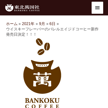
内
メ
容
を
イ
ス
ホーム
2021年
9月
6日
ン
キ
ウイスキーフレーバーのバレルエイジドコーヒー新作
ッ
発売日決定！！！
メ
プ
ニ
ュ
ー